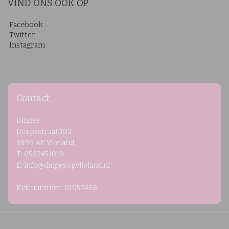
VIND ONS OOK OP
Facebook
Twitter
Instagram
Contact
Dinges
Dorpsstraat 103
8899 AE Vlieland
T: 0562451019
E: info@dingesopvlieland.nl
Kvk nummer: 01057468